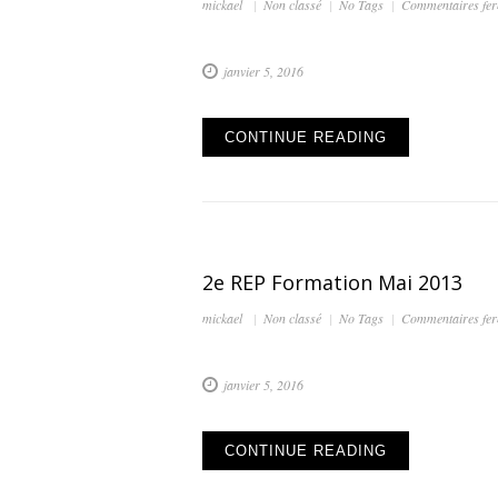
mickael
Non classé
No Tags
Commentaires fe
janvier 5, 2016
CONTINUE READING
2e REP Formation Mai 2013
mickael
Non classé
No Tags
Commentaires fe
janvier 5, 2016
CONTINUE READING