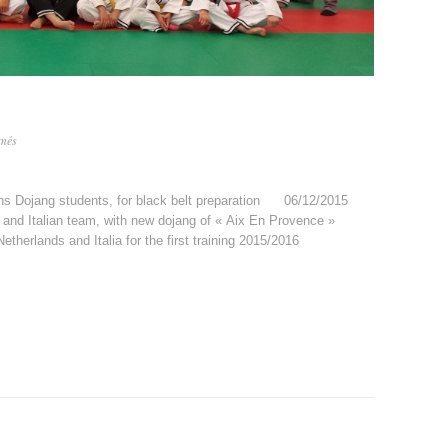
sur
rmés
Third
teachers’
training
ans Dojang students, for black belt preparation 06/12/2015
 and Italian team, with new dojang of « Aix En Provence »
etherlands and Italia for the first training 2015/2016