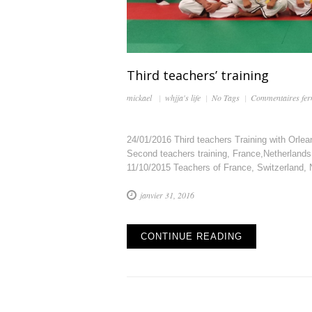
Third teachers’ training
mickael
whjja's life
No Tags
Commentaires fe
24/01/2016 Third teachers Training with Orle
Second teachers training, France,Netherlands
11/10/2015 Teachers of France, Switzerland, N
janvier 31, 2016
CONTINUE READING