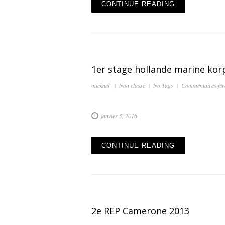
CONTINUE READING
1er stage hollande marine kor
mickael
Non classé
No Tags
Commentaires fe
janvier 5, 2016
CONTINUE READING
2e REP Camerone 2013