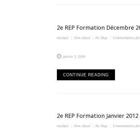
2e REP Formation Décembre 2
mickael
Non classé
No Tags
Commentaires fe
janvier 5, 2016
CONTINUE READING
2e REP Formation Janvier 2012
mickael
Non classé
No Tags
Commentaires fe