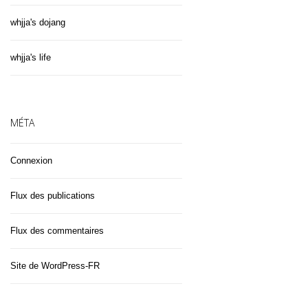
whjja's dojang
whjja's life
MÉTA
Connexion
Flux des publications
Flux des commentaires
Site de WordPress-FR