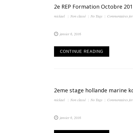
2e REP Formation Octobre 201
mickael
Non classé
No Tags
Commentaires fe
janvier 6, 2016
CONTINUE READING
2eme stage hollande marine k
mickael
Non classé
No Tags
Commentaires fe
janvier 6, 2016