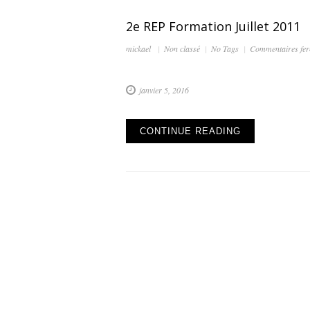
2e REP Formation Juillet 2011
mickael
Non classé
No Tags
Commentaires fe
janvier 5, 2016
CONTINUE READING