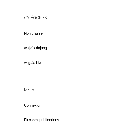
CATÉGORIES
Non classé
whjja's dojang
whjja's life
MÉTA
Connexion
Flux des publications