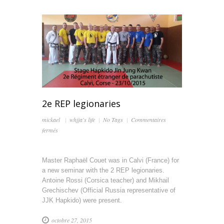
2e REP legionaries
mickael
whjja's life
No Tags
Commentaires
sur
fermés
2e
REP
legionaries
Master Raphaël Couet was in Calvi (France) for
a new seminar with the 2 REP legionaries.
Antoine Rossi (Corsica teacher) and Mikhail
Grechischev (Official Russia representative of
JJK Hapkido) were present.
octobre 27, 2015