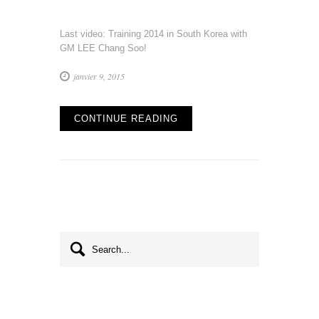
Korea
2014
Last video: Training 2014 in South Korea with
GM LEE Chang Soo!
janvier 9, 2015
CONTINUE READING