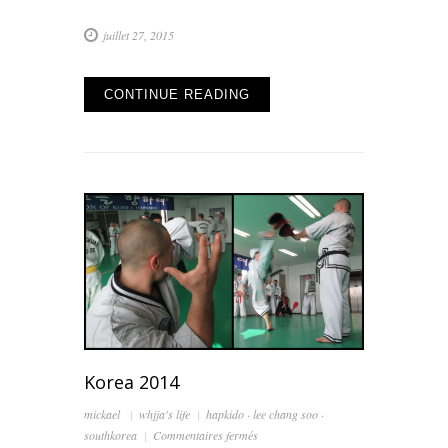
juillet 27, 2015
CONTINUE READING
Korea 2014
mickael
whjja's life
hapkido
·
lee chang soo
·
sur
southkorea
Commentaires fermés