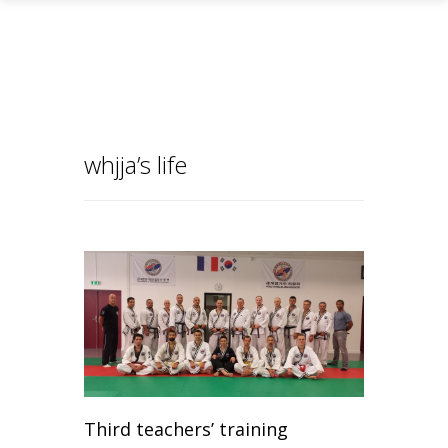
Home
Learn about Jin Jung Kwan
Our representatives
whjja’s life
Third teachers’ training