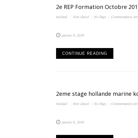
2e REP Formation Octobre 201
mickael
Non classé
No Tags
Commentaires fe
janvier 6, 2016
CONTINUE READING
2eme stage hollande marine k
mickael
Non classé
No Tags
Commentaires fe
janvier 6, 2016