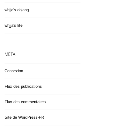
whjja's dojang
whjja's life
MÉTA
Connexion
Flux des publications
Flux des commentaires
Site de WordPress-FR