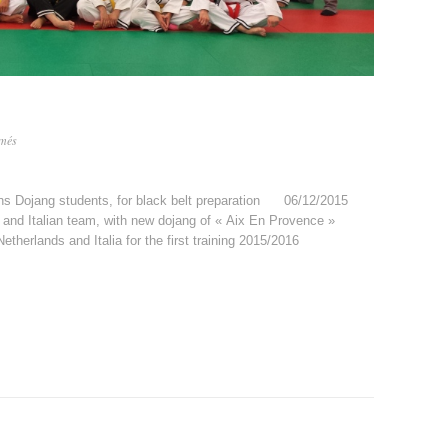
sur
rmés
Third
teachers’
training
ans Dojang students, for black belt preparation 06/12/2015
 and Italian team, with new dojang of « Aix En Provence »
etherlands and Italia for the first training 2015/2016