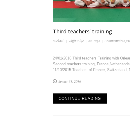
Third teachers’ training
mickael
whjja's life
No Tags
Commentaires fe
24/01/2016 Third teachers Training with Orle
Second teachers training, France,Netherlands
11/10/2015 Teachers of France, Switzerland, N
janvier 31, 2016
CONTINUE READING