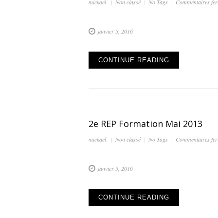
mickael
Non classé
No Tags
Commentaires fe
janvier 5, 2016
CONTINUE READING
2e REP Formation Mai 2013
mickael
Non classé
No Tags
Commentaires fe
janvier 5, 2016
CONTINUE READING