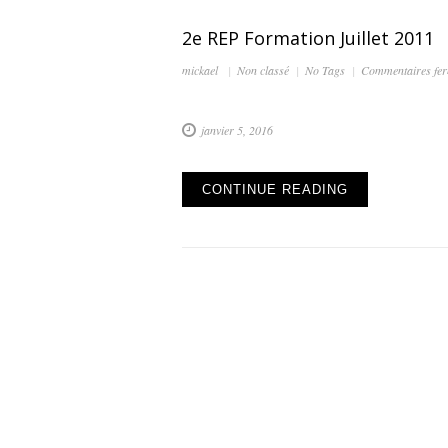
2e REP Formation Juillet 2011
mickael
Non classé
No Tags
Commentaires fe
janvier 5, 2016
CONTINUE READING