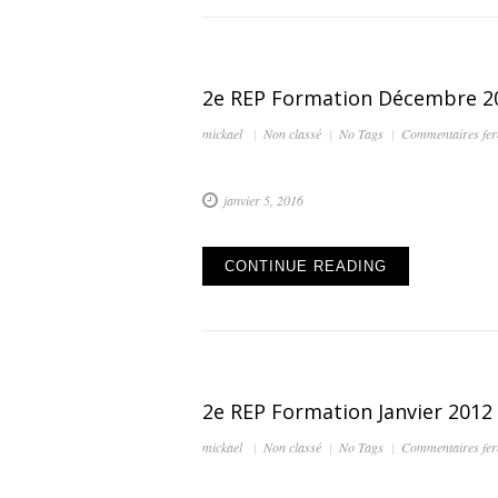
2e REP Formation Décembre 2
mickael
Non classé
No Tags
Commentaires fe
janvier 5, 2016
CONTINUE READING
2e REP Formation Janvier 2012
mickael
Non classé
No Tags
Commentaires fe