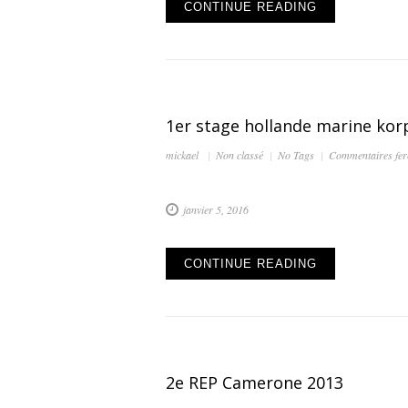
CONTINUE READING
1er stage hollande marine kor
mickael
Non classé
No Tags
Commentaires fe
janvier 5, 2016
CONTINUE READING
2e REP Camerone 2013